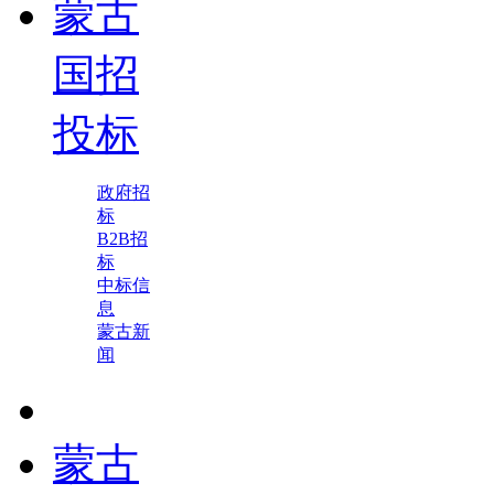
蒙古
国招
投标
政府招
标
B2B招
标
中标信
息
蒙古新
闻
蒙古