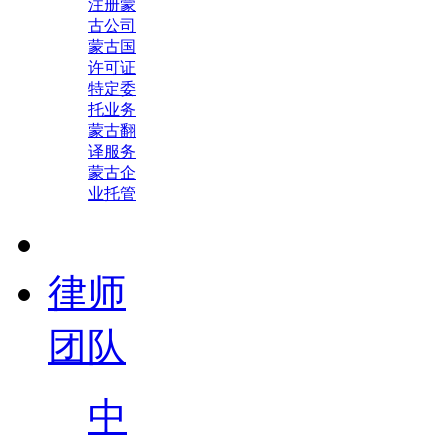
注册蒙
古公司
蒙古国
许可证
特定委
托业务
蒙古翻
译服务
蒙古企
业托管
律师
团队
中