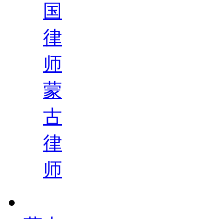
国
律
师
蒙
古
律
师