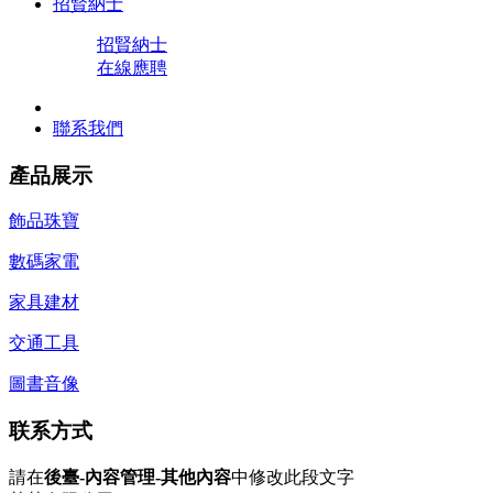
招賢納士
招賢納士
在線應聘
聯系我們
產品展示
飾品珠寶
數碼家電
家具建材
交通工具
圖書音像
联系方式
請在
後臺-內容管理-其他內容
中修改此段文字