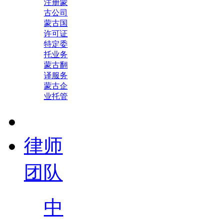
注册蒙
古公司
蒙古国
许可证
特定委
托业务
蒙古翻
译服务
蒙古企
业托管
律师
团队
中