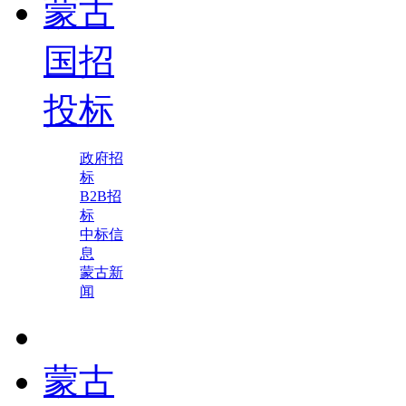
蒙古
国招
投标
政府招
标
B2B招
标
中标信
息
蒙古新
闻
蒙古