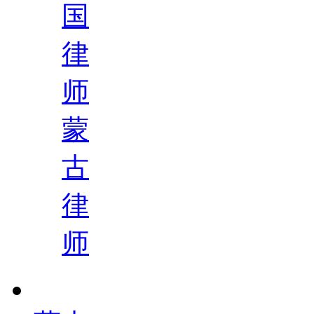
国
律
师
蒙
古
律
师