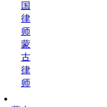
国
律
师
蒙
古
律
师