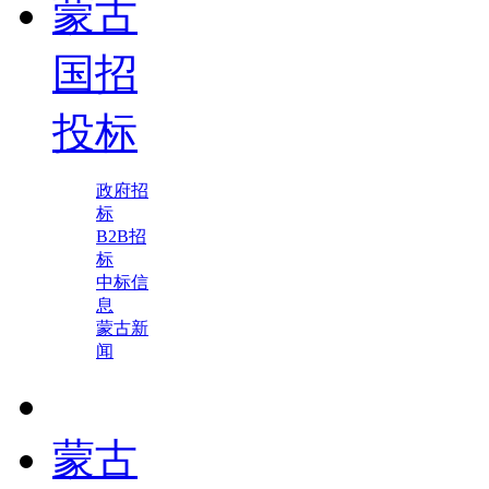
蒙古
国招
投标
政府招
标
B2B招
标
中标信
息
蒙古新
闻
蒙古