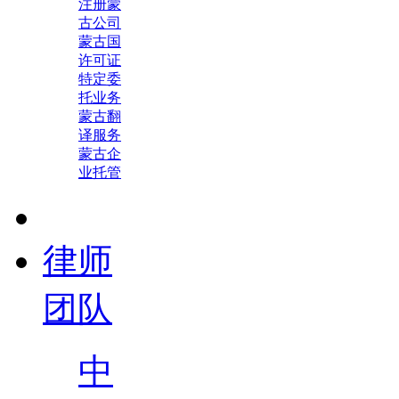
注册蒙
古公司
蒙古国
许可证
特定委
托业务
蒙古翻
译服务
蒙古企
业托管
律师
团队
中