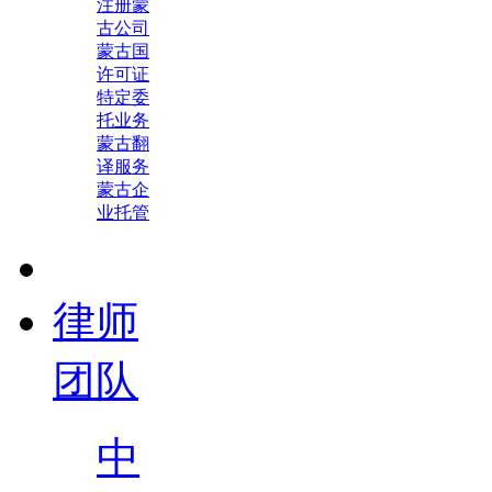
注册蒙
古公司
蒙古国
许可证
特定委
托业务
蒙古翻
译服务
蒙古企
业托管
律师
团队
中