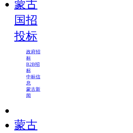
蒙古
国招
投标
政府招
标
B2B招
标
中标信
息
蒙古新
闻
蒙古