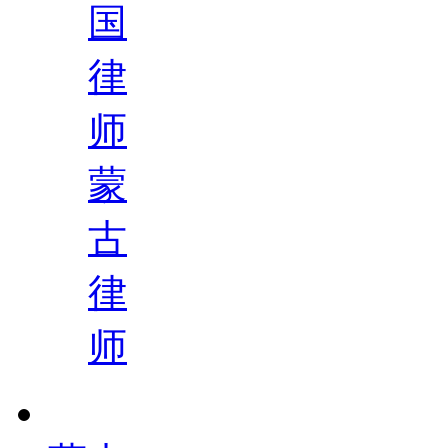
国
律
师
蒙
古
律
师