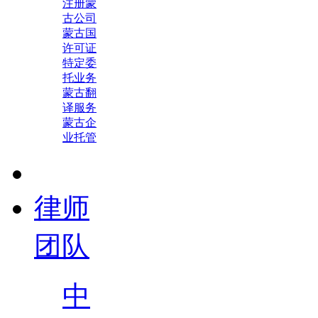
注册蒙
古公司
蒙古国
许可证
特定委
托业务
蒙古翻
译服务
蒙古企
业托管
律师
团队
中