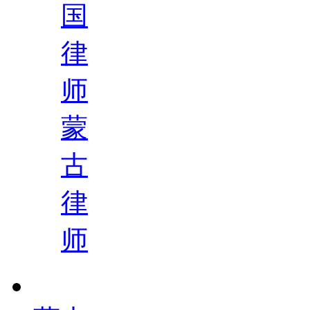
国
律
师
蒙
古
律
师