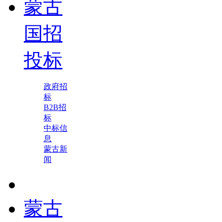
蒙古
国招
投标
政府招
标
B2B招
标
中标信
息
蒙古新
闻
蒙古