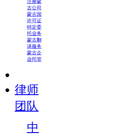
注册蒙
古公司
蒙古国
许可证
特定委
托业务
蒙古翻
译服务
蒙古企
业托管
律师
团队
中