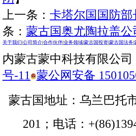
上一条：
卡塔尔国国防部
条：
蒙古国奥尤陶拉盖公
关于我们
|
公司简介
|
合作伙伴
|
业务领域
|
蒙古国投资
|
蒙古国法务
|
内蒙古蒙中科技有限公司
号-11
蒙公网安备 1501050
蒙古国地址：
乌兰巴托市汗乌
201；电话：+(86)13947