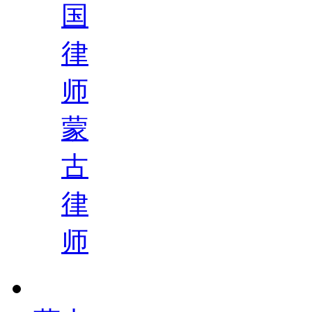
国
律
师
蒙
古
律
师