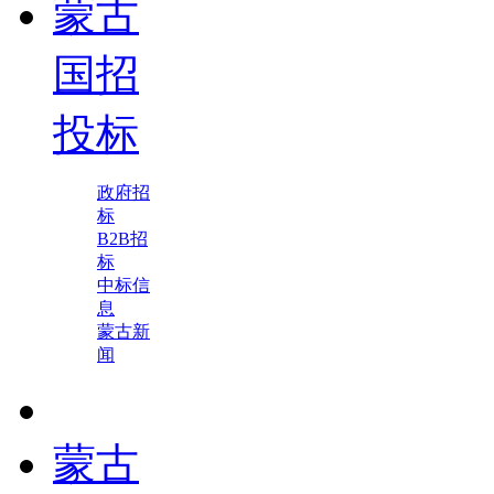
蒙古
国招
投标
政府招
标
B2B招
标
中标信
息
蒙古新
闻
蒙古