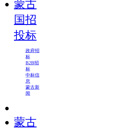
蒙古
国招
投标
政府招
标
B2B招
标
中标信
息
蒙古新
闻
蒙古