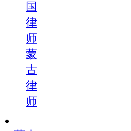
国
律
师
蒙
古
律
师