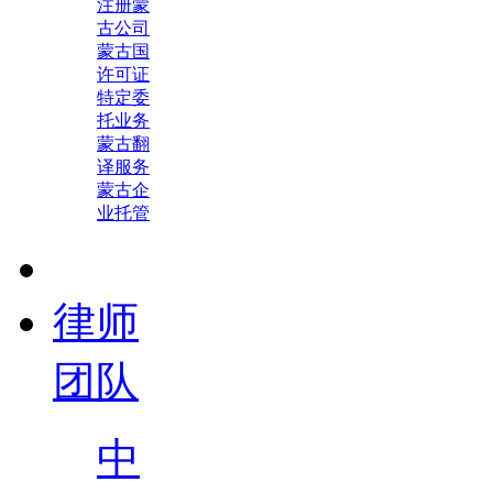
注册蒙
古公司
蒙古国
许可证
特定委
托业务
蒙古翻
译服务
蒙古企
业托管
律师
团队
中