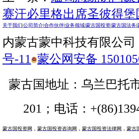
赛汗必里格出席圣彼得堡
关于我们
|
公司简介
|
合作伙伴
|
业务领域
|
蒙古国投资
|
蒙古国法务
|
内蒙古蒙中科技有限公司
号-11
蒙公网安备 1501050
蒙古国地址：
乌兰巴托市汗乌
201；电话：+(86)13947
蒙古国投资网
，
蒙古国投资咨询网
，
蒙古国投资法律网
，
蒙古