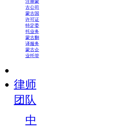
注册蒙
古公司
蒙古国
许可证
特定委
托业务
蒙古翻
译服务
蒙古企
业托管
律师
团队
中