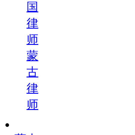
国
律
师
蒙
古
律
师