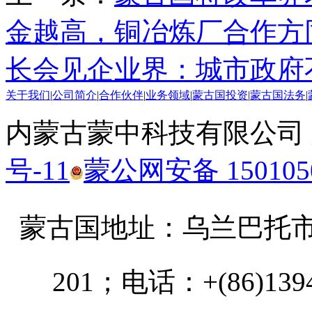
金越高，铜冶炼厂合作方
长会见企业界：城市政府
关于我们
|
公司简介
|
合作伙伴
|
业务领域
|
蒙古国投资
|
蒙古国法务
|
内蒙古蒙中科技有限公司
号-11
蒙公网安备 1501050
蒙古国地址：
乌兰巴托市汗乌
201；电话：+(86)13947