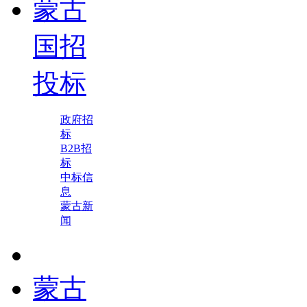
蒙古
国招
投标
政府招
标
B2B招
标
中标信
息
蒙古新
闻
蒙古