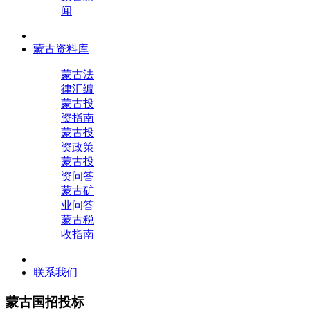
闻
蒙古资料库
蒙古法
律汇编
蒙古投
资指南
蒙古投
资政策
蒙古投
资问答
蒙古矿
业问答
蒙古税
收指南
联系我们
蒙古国招投标