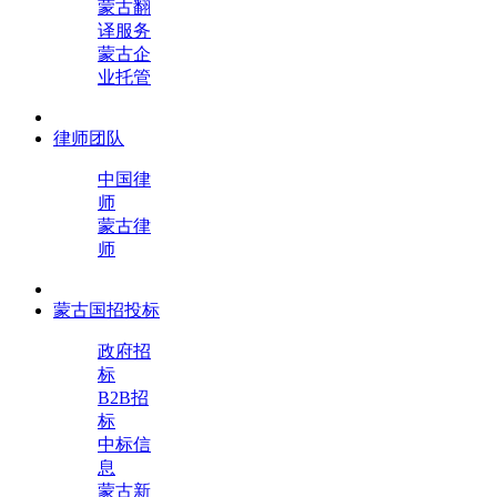
蒙古翻
译服务
蒙古企
业托管
律师团队
中国律
师
蒙古律
师
蒙古国招投标
政府招
标
B2B招
标
中标信
息
蒙古新