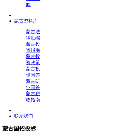
闻
蒙古资料库
蒙古法
律汇编
蒙古投
资指南
蒙古投
资政策
蒙古投
资问答
蒙古矿
业问答
蒙古税
收指南
联系我们
蒙古国招投标