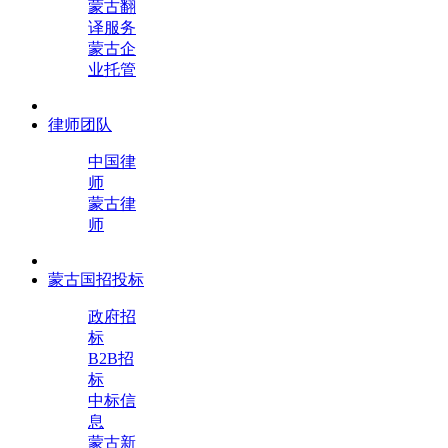
蒙古翻
译服务
蒙古企
业托管
律师团队
中国律
师
蒙古律
师
蒙古国招投标
政府招
标
B2B招
标
中标信
息
蒙古新