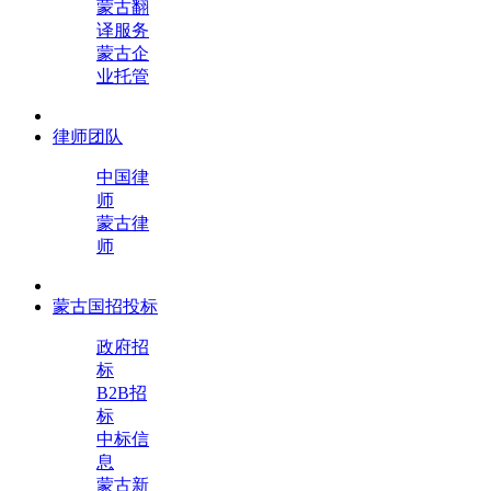
蒙古翻
译服务
蒙古企
业托管
律师团队
中国律
师
蒙古律
师
蒙古国招投标
政府招
标
B2B招
标
中标信
息
蒙古新