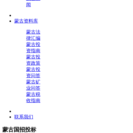
闻
蒙古资料库
蒙古法
律汇编
蒙古投
资指南
蒙古投
资政策
蒙古投
资问答
蒙古矿
业问答
蒙古税
收指南
联系我们
蒙古国招投标