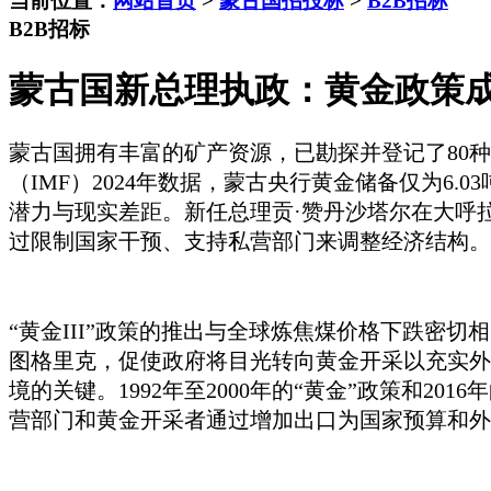
当前位置：
网站首页
>
蒙古国招投标
>
B2B招标
B2B招标
蒙古国新总理执政：黄金政策
蒙古国拥有丰富的矿产资源，已勘探并登记了
80
（IMF）2024年数据，蒙古央行黄金储备仅为6
潜力与现实差距。新任总理
贡
·
赞丹沙塔尔在
大呼
过限制国家干预、支持私营部门来调整经济结构。
“黄金III”政策的推出与全球炼焦煤价格下跌密切
图格里克，促使政府将目光转向黄金开采以充实外
境的关键。1992年至2000年的“黄金”政策和20
营部门和黄金开采者通过增加出口为国家预算和外汇