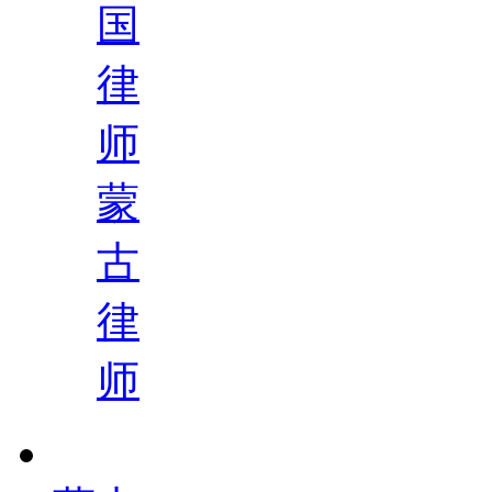
国
律
师
蒙
古
律
师