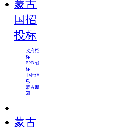
蒙古
国招
投标
政府招
标
B2B招
标
中标信
息
蒙古新
闻
蒙古