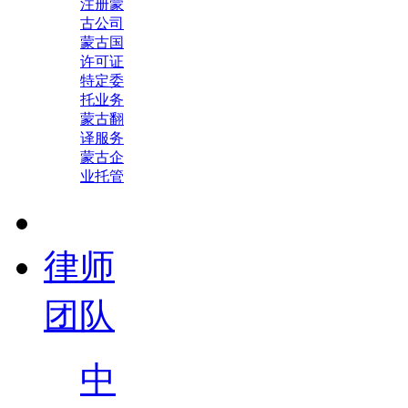
注册蒙
古公司
蒙古国
许可证
特定委
托业务
蒙古翻
译服务
蒙古企
业托管
律师
团队
中