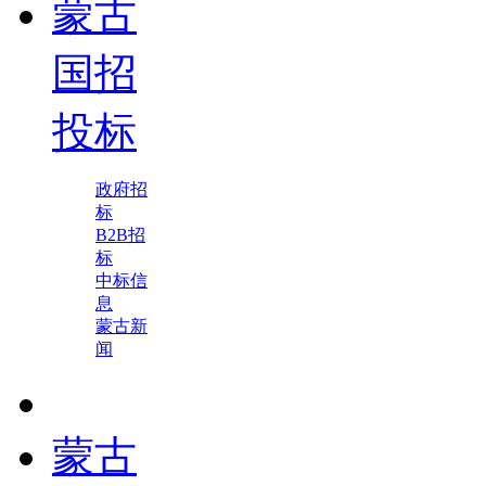
蒙古
国招
投标
政府招
标
B2B招
标
中标信
息
蒙古新
闻
蒙古