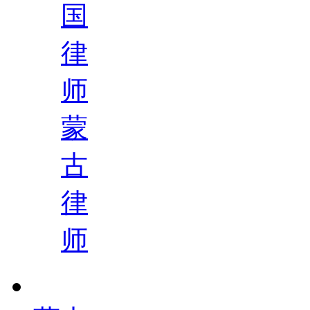
国
律
师
蒙
古
律
师