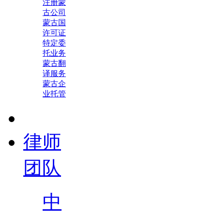
注册蒙
古公司
蒙古国
许可证
特定委
托业务
蒙古翻
译服务
蒙古企
业托管
律师
团队
中