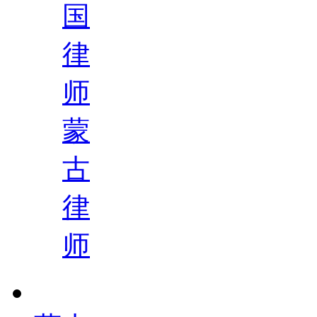
国
律
师
蒙
古
律
师