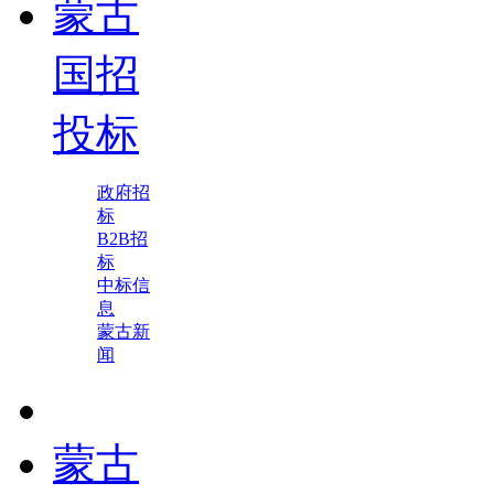
蒙古
国招
投标
政府招
标
B2B招
标
中标信
息
蒙古新
闻
蒙古