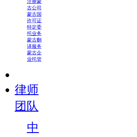
注册蒙
古公司
蒙古国
许可证
特定委
托业务
蒙古翻
译服务
蒙古企
业托管
律师
团队
中