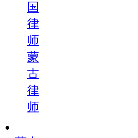
国
律
师
蒙
古
律
师