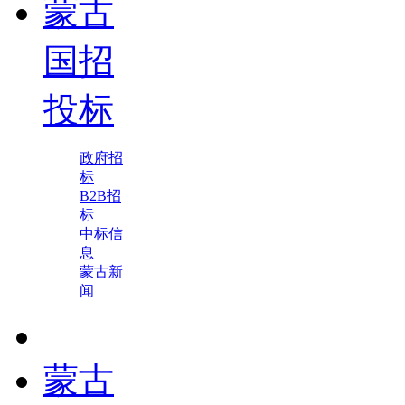
蒙古
国招
投标
政府招
标
B2B招
标
中标信
息
蒙古新
闻
蒙古