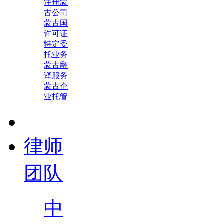
注册蒙
古公司
蒙古国
许可证
特定委
托业务
蒙古翻
译服务
蒙古企
业托管
律师
团队
中