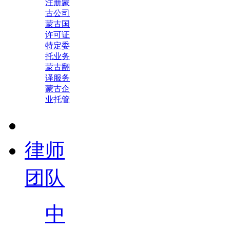
注册蒙
古公司
蒙古国
许可证
特定委
托业务
蒙古翻
译服务
蒙古企
业托管
律师
团队
中