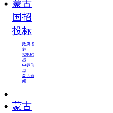
蒙古
国招
投标
政府招
标
B2B招
标
中标信
息
蒙古新
闻
蒙古