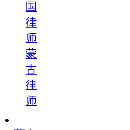
国
律
师
蒙
古
律
师