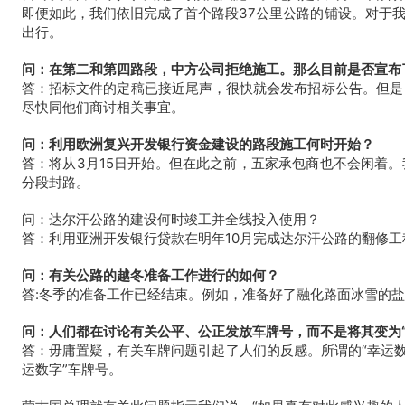
即便如此，我们依旧完成了首个路段37公里公路的铺设。
对于
出行。
问：在第二和第四路段，中方公司拒绝施工。那么目前是否宣布
答：招标文件的定稿已接
近尾声，很快就会发布招标公告。
但是
尽快同他们商讨相关事宜。
问：利用欧洲复兴开发银行资金建设的路段施工何时开始？
答：将从3月15日开始。但在此之前，五家承包商也不会闲着
分段封路。
问：达尔汗公路的建设何时竣工并全线投入使用？
答：利用亚洲开发银行贷款在明年10月完成达尔汗公路的翻修工
问：有关公路的越冬准备工作进行的如何？
答:冬季的准备工作已经结束。例如，准备好了融化路面冰雪的
问：人们都在讨论有关公平、公正发放车牌号，而不是将其变为“
答：毋庸置疑，有关车牌问题引起了人们的反感。所谓
的“幸运
运数字”车牌号。