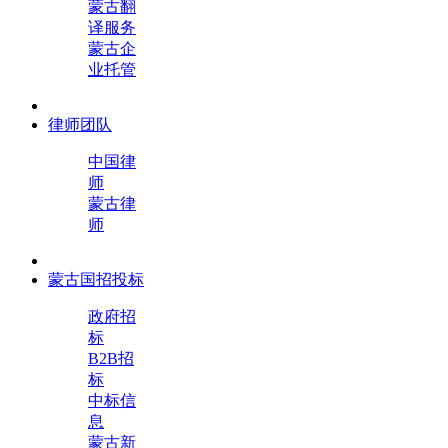
蒙古翻
译服务
蒙古企
业托管
律师团队
中国律
师
蒙古律
师
蒙古国招投标
政府招
标
B2B招
标
中标信
息
蒙古新