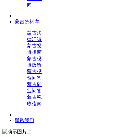
闻
蒙古资料库
蒙古法
律汇编
蒙古投
资指南
蒙古投
资政策
蒙古投
资问答
蒙古矿
业问答
蒙古税
收指南
联系我们