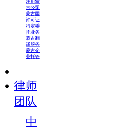
注册蒙
古公司
蒙古国
许可证
特定委
托业务
蒙古翻
译服务
蒙古企
业托管
律师
团队
中