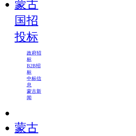
蒙古
国招
投标
政府招
标
B2B招
标
中标信
息
蒙古新
闻
蒙古