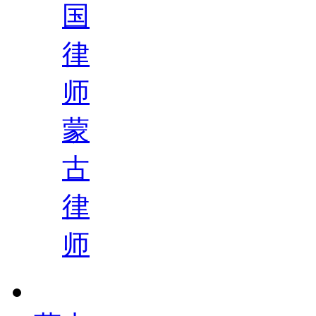
国
律
师
蒙
古
律
师