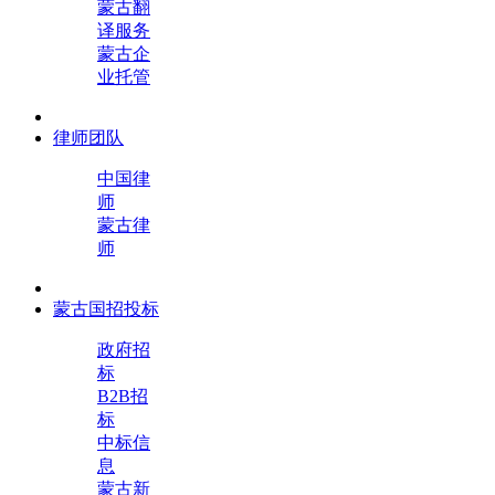
蒙古翻
译服务
蒙古企
业托管
律师团队
中国律
师
蒙古律
师
蒙古国招投标
政府招
标
B2B招
标
中标信
息
蒙古新