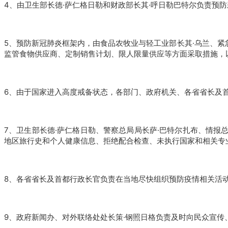
4、由卫生部长德·萨仁格日勒和财政部长其·呼日勒巴特尔负责预
5、预防新冠肺炎框架内，由食品农牧业与轻工业部长其·乌兰、紧
监管食物供应商、定制销售计划、限人限量供应等方面采取措施，
6、由于国家进入高度戒备状态，各部门、政府机关、各省省长及首都行政
7、卫生部长德·萨仁格日勒、警察总局局长萨·巴特尔扎布、情报
地区旅行史和个人健康信息、拒绝配合检查、未执行国家和相关专
8、各省省长及首都行政长官负责在当地尽快组织预防疫情相关活
9、政府新闻办、对外联络处处长策·钢照日格负责及时向民众宣