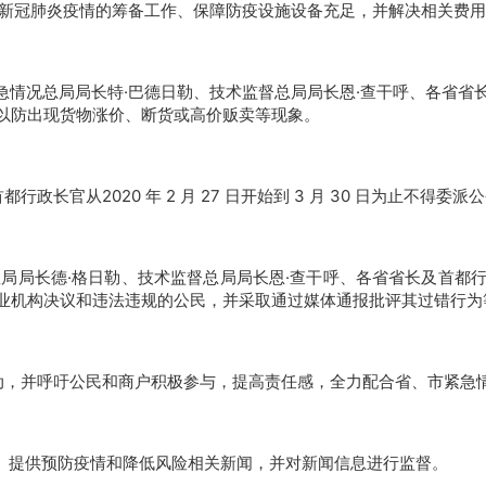
防新冠肺炎疫情的筹备工作、保障防疫设施设备充足，并解决相关费
急情况总局局长特·巴德日勒、技术监督总局局长恩·查干呼、各省
以防出现货物涨价、断货或高价贩卖等现象。
长官从2020 年 2 月 27 日开始到 3 月 30 日为止不得委
总局局长德·格日勒、技术监督总局局长恩·查干呼、各省省长及首
业机构决议和违法违规的公民，并采取通过媒体通报批评其过错行为
动，并呼吁公民和商户积极参与，提高责任感，全力配合省、市紧急
传、提供预防疫情和降低风险相关新闻，并对新闻信息进行监督。