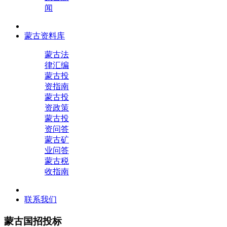
闻
蒙古资料库
蒙古法
律汇编
蒙古投
资指南
蒙古投
资政策
蒙古投
资问答
蒙古矿
业问答
蒙古税
收指南
联系我们
蒙古国招投标