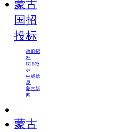
蒙古
国招
投标
政府招
标
B2B招
标
中标信
息
蒙古新
闻
蒙古