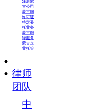
注册蒙
古公司
蒙古国
许可证
特定委
托业务
蒙古翻
译服务
蒙古企
业托管
律师
团队
中