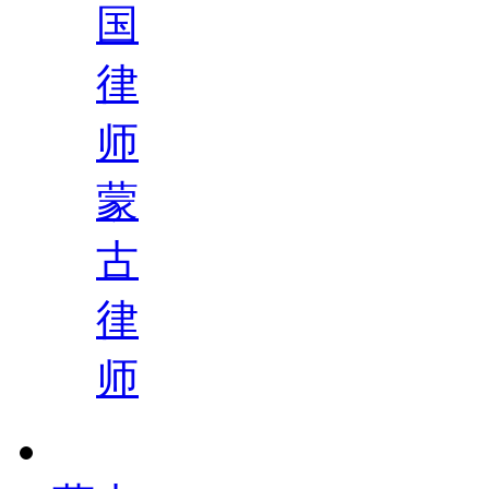
国
律
师
蒙
古
律
师