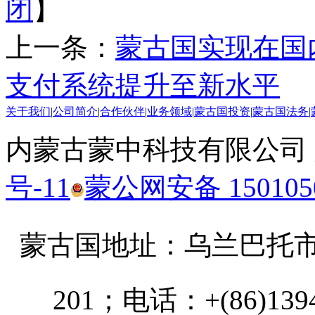
闭
】
上一条：
蒙古国实现在国
支付系统提升至新水平
关于我们
|
公司简介
|
合作伙伴
|
业务领域
|
蒙古国投资
|
蒙古国法务
|
内蒙古蒙中科技有限公司
号-11
蒙公网安备 1501050
蒙古国地址：
乌兰巴托市汗乌
201；电话：+(86)13947