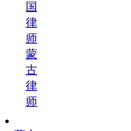
国
律
师
蒙
古
律
师