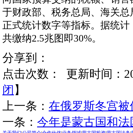
于财政部、税务总局、海关总
正式统计数字等指标。据统计
共缴纳
2.5
兆图即
30%
。
分享到：
点击次数：
更新时间：2015
闭
】
上一条：
在俄罗斯冬宫被
一条：
今年是蒙古国和法
关于我们
|
公司简介
|
合作伙伴
|
业务领域
|
蒙古国投资
|
蒙古国法务
|