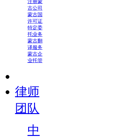
注册蒙
古公司
蒙古国
许可证
特定委
托业务
蒙古翻
译服务
蒙古企
业托管
律师
团队
中