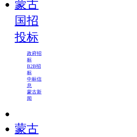
蒙古
国招
投标
政府招
标
B2B招
标
中标信
息
蒙古新
闻
蒙古