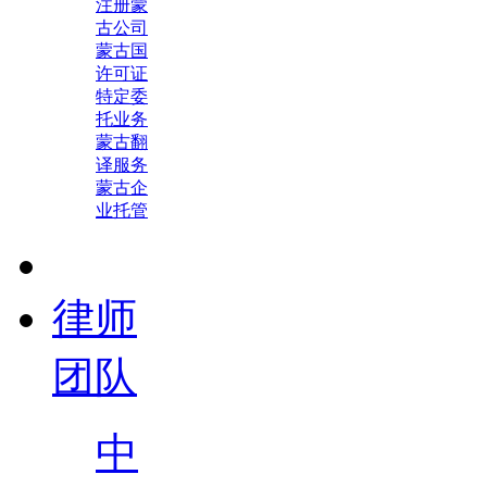
注册蒙
古公司
蒙古国
许可证
特定委
托业务
蒙古翻
译服务
蒙古企
业托管
律师
团队
中