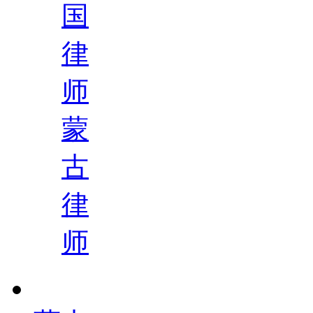
国
律
师
蒙
古
律
师