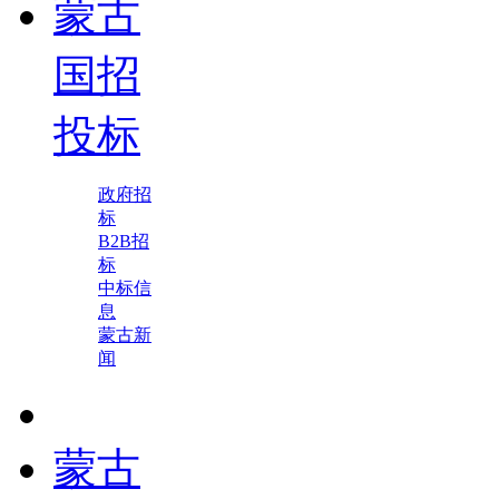
蒙古
国招
投标
政府招
标
B2B招
标
中标信
息
蒙古新
闻
蒙古