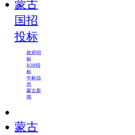
蒙古
国招
投标
政府招
标
B2B招
标
中标信
息
蒙古新
闻
蒙古