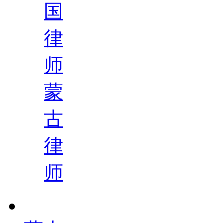
国
律
师
蒙
古
律
师