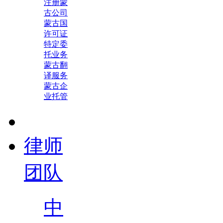
注册蒙
古公司
蒙古国
许可证
特定委
托业务
蒙古翻
译服务
蒙古企
业托管
律师
团队
中