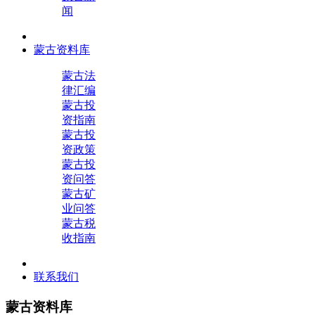
闻
蒙古资料库
蒙古法
律汇编
蒙古投
资指南
蒙古投
资政策
蒙古投
资问答
蒙古矿
业问答
蒙古税
收指南
联系我们
蒙古资料库