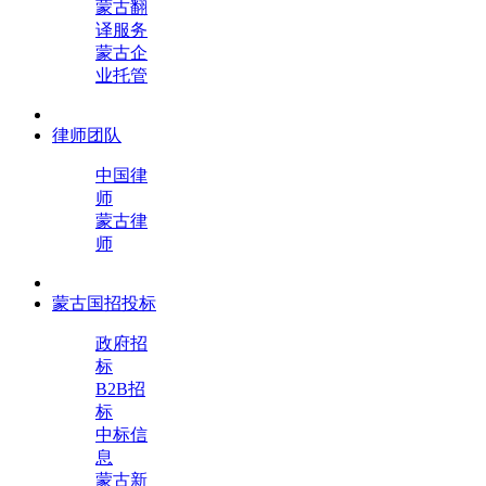
蒙古翻
译服务
蒙古企
业托管
律师团队
中国律
师
蒙古律
师
蒙古国招投标
政府招
标
B2B招
标
中标信
息
蒙古新