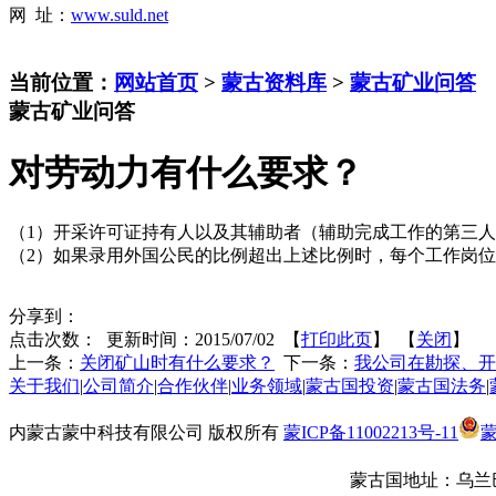
网 址：
www.suld.net
当前位置：
网站首页
>
蒙古资料库
>
蒙古矿业问答
蒙古矿业问答
对劳动力有什么要求？
（1）开采许可证持有人以及其辅助者（辅助完成工作的第三人
（2）如果录用外国公民的比例超出上述比例时，每个工作岗位
分享到：
点击次数：
更新时间：2015/07/02 【
打印此页
】 【
关闭
】
上一条：
关闭矿山时有什么要求？
下一条：
我公司在勘探、开
关于我们
|
公司简介
|
合作伙伴
|
业务领域
|
蒙古国投资
|
蒙古国法务
|
内蒙古蒙中科技有限公司 版权所有
蒙ICP备11002213号-11
蒙
蒙古国地址：
乌兰巴