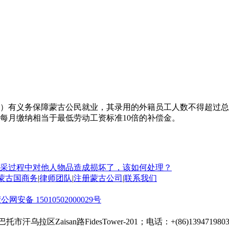
）有义务保障蒙古公民就业，其录用的外籍员工人数不得超过总
每月缴纳相当于最低劳动工资标准10倍的补偿金。
采过程中对他人物品造成损坏了，该如何处理？
蒙古国商务
|
律师团队
|
注册蒙古公司
|
联系我们
公网安备 15010502000029号
托市汗乌拉区Zaisan路FidesTower-201；电话：+(86)13947198030；