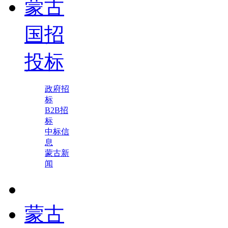
蒙古
国招
投标
政府招
标
B2B招
标
中标信
息
蒙古新
闻
蒙古