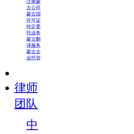
注册蒙
古公司
蒙古国
许可证
特定委
托业务
蒙古翻
译服务
蒙古企
业托管
律师
团队
中