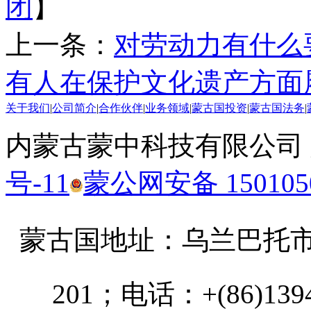
闭
】
上一条：
对劳动力有什么
有人在保护文化遗产方面
关于我们
|
公司简介
|
合作伙伴
|
业务领域
|
蒙古国投资
|
蒙古国法务
|
内蒙古蒙中科技有限公司
号-11
蒙公网安备 1501050
蒙古国地址：
乌兰巴托市汗乌
201；电话：+(86)13947