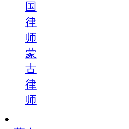
国
律
师
蒙
古
律
师