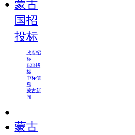
蒙古
国招
投标
政府招
标
B2B招
标
中标信
息
蒙古新
闻
蒙古