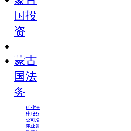
国投
资
蒙古
国法
务
矿业法
律服务
公司法
律业务