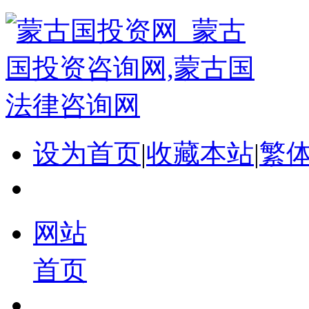
设为首页
|
收藏本站
|
繁
网站
首页