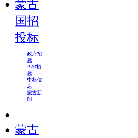
蒙古
国招
投标
政府招
标
B2B招
标
中标信
息
蒙古新
闻
蒙古