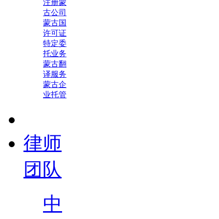
注册蒙
古公司
蒙古国
许可证
特定委
托业务
蒙古翻
译服务
蒙古企
业托管
律师
团队
中