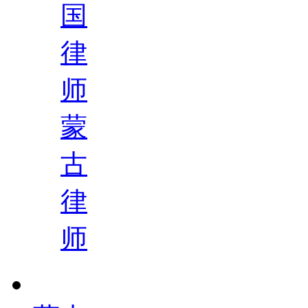
国
律
师
蒙
古
律
师